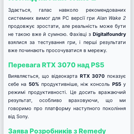
Здається, галас навколо рекомендованих
системних вимог для PC версії гри
Alan Wake 2
продовжує зростати, але реальність може бути
не такою вже й сумною. Фахівці з
Digitalfoundry
взялися за тестування гри, і перші результати
вже починають просочуватися в мережу.
Перевага RTX 3070 над PS5
Виявляється, що відеокарта
RTX 3070
показує
себе на
50%
продуктивніше, ніж консоль
PS5
у
режимі продуктивності. Це досить вражаючий
результат, особливо враховуючи, що ми
говоримо про платформу наступного покоління
від Sony.
Заява Розробників з Remedy