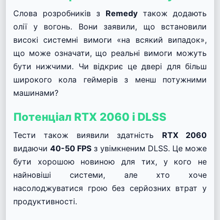
Слова розробників з
Remedy
також додають
олії у вогонь. Вони заявили, що встановили
високі системні вимоги «на всякий випадок»,
що може означати, що реальні вимоги можуть
бути нижчими. Чи відкриє це двері для більш
широкого кола геймерів з менш потужними
машинами?
Потенціал RTX 2060 і DLSS
Тести також виявили здатність
RTX 2060
видаючи
40-50 FPS
з увімкненим DLSS. Це може
бути хорошою новиною для тих, у кого не
найновіші системи, але хто хоче
насолоджуватися грою без серйозних втрат у
продуктивності.