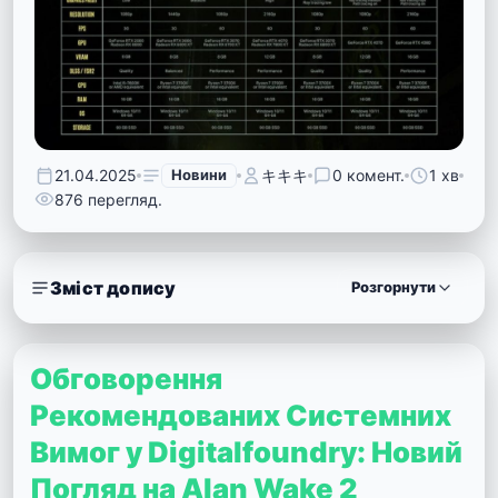
21.04.2025
Новини
キキキ
0 комент.
1 хв
876 перегляд.
Зміст допису
Розгорнути
Обговорення
Рекомендованих Системних
Вимог у Digitalfoundry: Новий
Погляд на Alan Wake 2