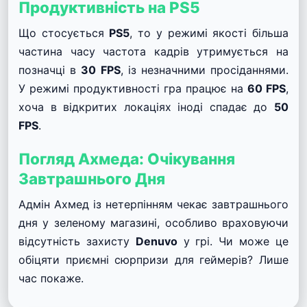
Продуктивність на PS5
Що стосується
PS5
, то у режимі якості більша
частина часу частота кадрів утримується на
позначці в
30 FPS
, із незначними просіданнями.
У режимі продуктивності гра працює на
60 FPS
,
хоча в відкритих локаціях іноді спадає до
50
FPS
.
Погляд Ахмеда: Очікування
Завтрашнього Дня
Адмін Ахмед із нетерпінням чекає завтрашнього
дня у зеленому магазині, особливо враховуючи
відсутність захисту
Denuvo
у грі. Чи може це
обіцяти приємні сюрпризи для геймерів? Лише
час покаже.