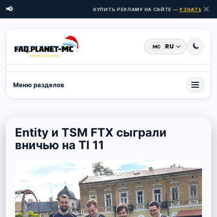
✕
📢
КУПИТЬ РЕКЛАМУ НА САЙТЕ —
УЗНАТЬ ЦЕНЫ
RU
MC
Меню разделов
Entity и TSM FTX сыграли
вничью на TI 11