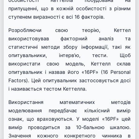
особистості Кеттелла побудована на
припущенні, що в кожній особистості з різним
ступенем виразності є всі 16 факторів.
Розробляючи свою теорію, Кеттел
використовував факторний аналіз та
статистичні методи збору інформації, такі як
опитувальники, інтерв’ю, тести. Щоб
використати свою модель, Кеттелл склав
опитувальник і назвав його «16PF» (16 Personal
Factors). Цей опитувальник застосовується досі
і називається тестом Кеттелла.
Використання математичних методів
моделювання передбачає кількісний вимір
ознак, що враховуються. У моделі «16PF» цей
вимір проводиться за 10-бальною шкалою.
Значення кожного конкретного чинника в