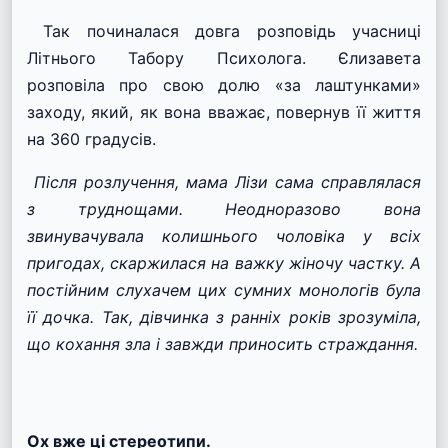
Так починалася довга розповідь учасниці
Літнього Табору Психолога. Єлизавета
розповіла про свою долю «за лаштунками»
заходу, який, як вона вважає, повернув її життя
на 360 градусів.
Після розлучення, мама Лізи сама справлялася
з труднощами. Неодноразово вона
звинувачувала колишнього чоловіка у всіх
пригодах, скаржилася на важку жіночу частку. А
постійним слухачем цих сумних монологів була
її дочка. Так, дівчинка з ранніх років зрозуміла,
що кохання зла і завжди приносить страждання.
Ох вже ці стереотипи.