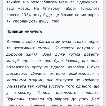
техніки, що розслабляють м’язи та відпускають
ваш мозок. На Літньому Таборі Психолога
восени 2024 року буде ще більше нових вправ,
які упорядкують душу і тіло.
Привиди минулого
Взявши із собою багаж із минулих страхів, образ
та негативних емоцій, Єлизавета вступила у
доросле життя. Вона дуже хотіла довести
матері, що в неї все буде інакше, що вона
обов’язково зустріне гідного чоловіка і буде
щасливою. Дівчина активно знайомилася з
молодими людьми, але стосунки не клеїлися.
Єлизавета так хотіла зустріти того єдиного, що
у кожному бачила ідеального чоловіка.
Відносини тривали від півроку до року. Далі
чоловіки чарівним чином випаровувалися,