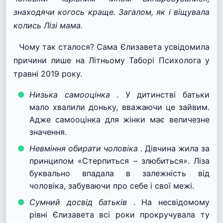
знаходячи когось краще. Загалом, як і віщувала
колись Лізі мама.
Чому так сталося? Сама Єлизавета усвідомила
причини лише на Літньому Таборі Психолога у
травні 2019 року.
Низька самооцінка
. У дитинстві батьки
мало хвалили доньку, вважаючи це зайвим.
Адже самооцінка для жінки має величезне
значення.
Невміння обирати чоловіка
. Дівчина жила за
принципом «Стерпиться – злюбиться». Ліза
буквально впадала в залежність від
чоловіка, забуваючи про себе і свої межі.
Сумний досвід батьків
. На несвідомому
рівні Єлизавета всі роки прокручувала ту