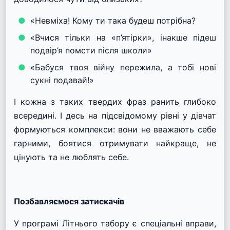
«Невміха! Кому ти така будеш потрібна?
«Вчися тільки на «п’ятірки», інакше підеш
подвір’я помсти після школи»
«Бабуся твоя війну пережила, а тобі нові
сукні подавай!»
І кожна з таких твердих фраз ранить глибоко
всередині. І десь на підсвідомому рівні у дівчат
формуються комплекси: вони не вважають себе
гарними, боятися отримувати найкраще, не
цінують та не люблять себе.
Позбавляємося затискачів
У програмі Літнього табору є спеціальні вправи,