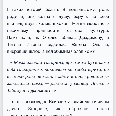
І таких історій безліч. В подальшому, роль
родичів, що калічать душу, беруть на себе
вчителі, друзі, колишні кохані. Нотки любовного
песимізму привносить світова культура.
Пам’ятаєте, як Отелло вбиває Дездемону, а
Тетяна Ларіна відкидає Євгена Онєгіна,
вибравши шлюб із нелюбимим чоловіком?
«
Мама завжди говорила, що я маю бути сама
собі господинею, чоловікам не треба вірити, бо
всі вони рано чи пізно знайдуть собі краще, а ти
залишишся сама, — ділиться учасниця Літнього
Табору в Підмосков’ї
. »
Те, що розповідає Єлизавета, знайоме тисячам
дівчат. Згадайте, які образливі слова
доводилося чути від близьких?