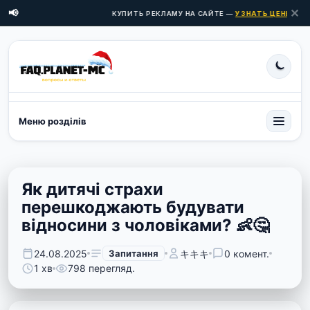
✕
📢
КУПИТЬ РЕКЛАМУ НА САЙТЕ —
УЗНАТЬ ЦЕНЫ ЗДЕСЬ
Меню розділів
Як дитячі страхи
перешкоджають будувати
відносини з чоловіками? 👶🤔
24.08.2025
Запитання
キキキ
0 комент.
1 хв
798 перегляд.