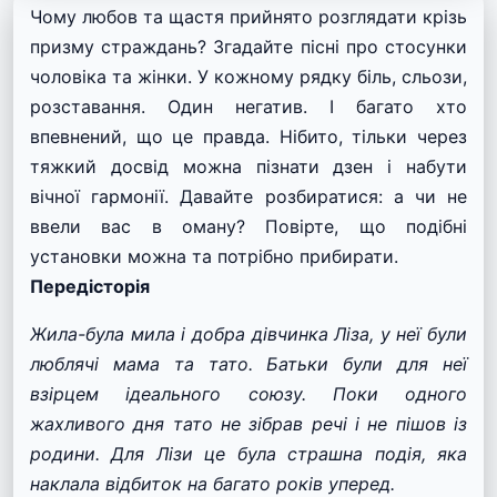
Чому любов та щастя прийнято розглядати крізь
призму страждань? Згадайте пісні про стосунки
чоловіка та жінки. У кожному рядку біль, сльози,
розставання. Один негатив. І багато хто
впевнений, що це правда. Нібито, тільки через
тяжкий досвід можна пізнати дзен і набути
вічної гармонії. Давайте розбиратися: а чи не
ввели вас в оману? Повірте, що подібні
установки можна та потрібно прибирати.
Передісторія
Жила-була мила і добра дівчинка Ліза, у неї були
люблячі мама та тато. Батьки були для неї
взірцем ідеального союзу. Поки одного
жахливого дня тато не зібрав речі і не пішов із
родини. Для Лізи це була страшна подія, яка
наклала відбиток на багато років уперед.