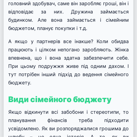
головний здобувач, саме він заробляє гроші, він і
відповідає за них. Дружина займається
будинком. Але вона займається і сімейним
бюджетом, планує покупки і т.д.
А якщо у партнерів все інакше? Коли обидва
працюють і цілком непогано заробляють. Жінка
впевнена, що і вона здатна забезпечити себе.
При цьому подружжя живе під одним дахом. І
тут потрібен інший підхід до ведення сімейного
бюджету.
Види сімейного бюджету
Якщо відкинути всі забобони і стереотипи, то
планування фінансів треба підходити
усвідомлено. Як ви розпоряджалися грошима до
шлюбу – це одна історія. А те, як ви