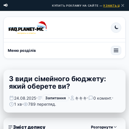
✕
📢
КУПИТЬ РЕКЛАМУ НА САЙТЕ —
УЗНАТЬ ЦЕНЫ ЗД
Меню розділів
3 види сімейного бюджету:
який оберете ви?
24.08.2025
Запитання
キキキ
0 комент.
1 хв
789 перегляд.
Зміст допису
Розгорнути