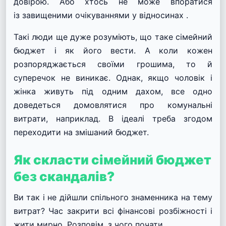
довірою. Або хтось не може впоратися
із
завищеними очікуваннями у відносинах
.
Такі люди ще дуже розуміють, що таке сімейний
бюджет і як його вести. А коли кожен
розпоряджається своїми грошима, то й
суперечок не виникає. Однак, якщо чоловік і
жінка живуть під одним дахом, все одно
доведеться домовлятися про комунальні
витрати, наприклад. В ідеалі треба згодом
переходити на змішаний бюджет.
Як скласти сімейний бюджет
без скандалів?
Ви так і не дійшли спільного знаменника на тему
витрат? Час закрити всі фінансові розбіжності і
жити мирно. Розповім, з чого почати.