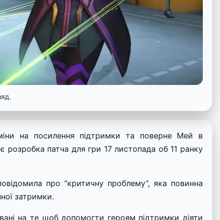
ляд.
зміни на посилення підтримки та поверне Мей в
є розробка патча для гри 17 листопада об 11 ранку
 повідомила про “критичну проблему”, яка повинна
ної затримки.
овані на те щоб допомогти героям підтримки діяти