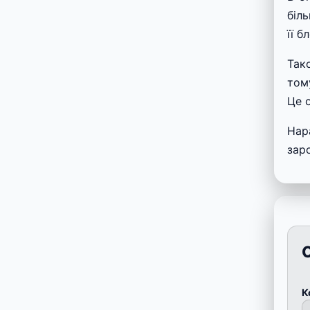
біл
її 
Так
том
Це 
Нар
зар
К