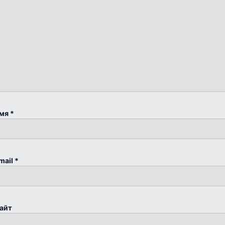
мя
*
mail
*
айт