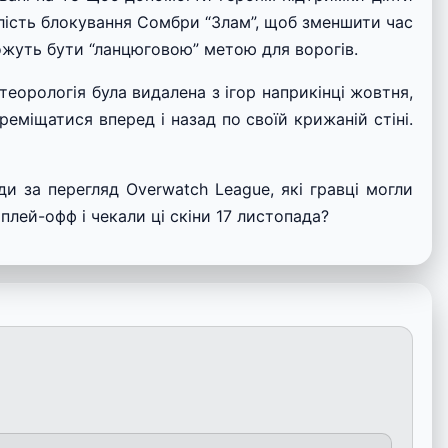
алість блокування Сомбри “Злам”, щоб зменшити час
можуть бути “ланцюговою” метою для ворогів.
еорологія була видалена з ігор наприкінці жовтня,
еміщатися вперед і назад по своїй крижаній стіні.
ди за перегляд Overwatch League, які гравці могли
лей-офф і чекали ці скіни 17 листопада?