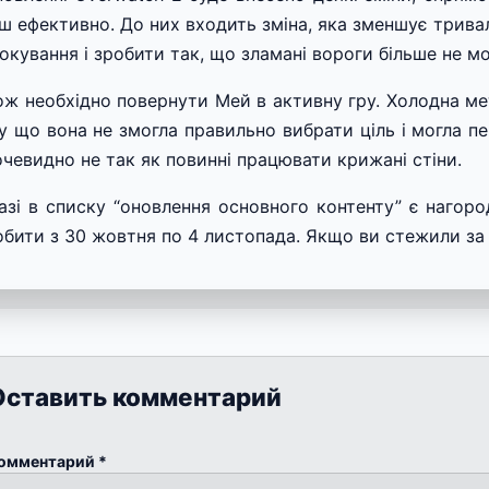
ьш ефективно. До них входить зміна, яка зменшує трив
блокування і зробити так, що зламані вороги більше не 
ож необхідно повернути Мей в активну гру. Холодна мет
у що вона не змогла правильно вибрати ціль і могла пер
очевидно не так як повинні працювати крижані стіни.
азі в списку “оновлення основного контенту” є нагоро
обити з 30 жовтня по 4 листопада. Якщо ви стежили за п
Оставить комментарий
омментарий
*