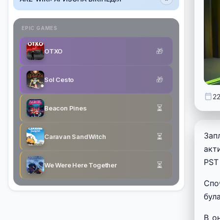
EPIC GAMES
🎁
OTXO
🎁
Sol Cesto
2
⏳
Beacon Pines
Зап
⏳
Caravan SandWitch
акт
PST
⏳
We Were Here Together
Спо
бул
В о