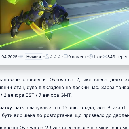
2.04.2025
Новини
キキキ
0 комент.
1 хв
843 перег
лановане оновлення Overwatch 2, яке внесе деякі 
ивний стан, було відкладено на деякий час. Зараз трива
 / 2 вечора EST / 7 вечора GMT.
чатку патч планувався на 15 листопада, але Blizzard
а бути вирішена до розгортання, що призвело до дводен
новленні Overwatch 2 буде внесено деякі зміни, спрям