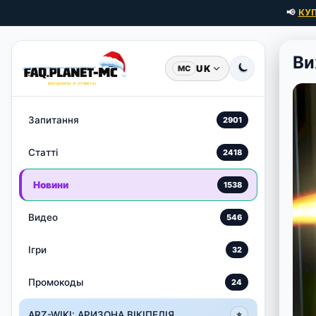
📢
КУ
Ви
UK
MC
Запитання
2901
Статті
2418
Новини
1538
Видео
546
Ігри
32
Промокоды
24
ARZ-WIKI: АРИЗОНА ВІКІПЕДІЯ
⭐