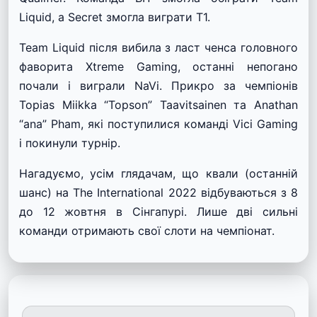
Liquid, а Secret змогла виграти T1.
Team Liquid після вибила з ласт ченса головного
фаворита Xtreme Gaming, останні непогано
почали і виграли NaVi. Прикро за чемпіонів
Topias Miikka “Topson” Taavitsainen та Anathan
“ana” Pham, які поступилися команді Vici Gaming
і покинули турнір.
Нагадуємо, усім глядачам, що квали (останній
шанс) на The International 2022 відбуваються з 8
до 12 жовтня в Сінгапурі. Лише дві сильні
команди отримають свої слоти на чемпіонат.