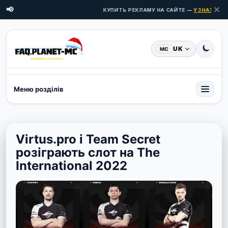
✕
📢
КУПИТЬ РЕКЛАМУ НА САЙТЕ —
УЗНАТЬ ЦЕН
UK
MC
Меню розділів
Virtus.pro і Team Secret
розіграють слот на The
International 2022