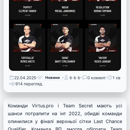
22.04.2025
Новини
キキキ
0 комент.
1 хв
914 перегляд.
Команди Virtus.pro і Team Secret мають усі
шанси потрапити на інт 2022, обидві команди
опинилися у фіналі верхньої сітки Last Chance
Qualifier. Команда ВП змогла обіграти Team