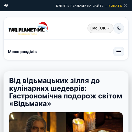
✕
📢
КУПИТЬ РЕКЛАМУ НА САЙТЕ —
УЗНАТЬ ЦЕНЫ 
UK
MC
Меню розділів
Від відьмацьких зілля до
кулінарних шедеврів:
Гастрономічна подорож світом
«Відьмака»