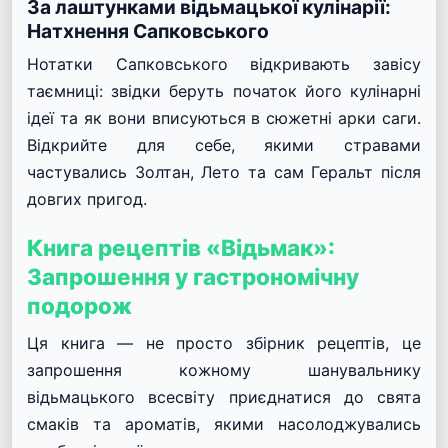
За лаштунками відьмацької кулінарії:
Натхнення Сапковського
Нотатки Сапковського відкривають завісу
таємниці: звідки беруть початок його кулінарні
ідеї та як вони вписуються в сюжетні арки саги.
Відкрийте для себе, якими стравами
частувались Золтан, Лето та сам Геральт після
довгих пригод.
Книга рецептів «Відьмак»:
Запрошення у гастрономічну
подорож
Ця книга — не просто збірник рецептів, це
запрошення кожному шанувальнику
відьмацького всесвіту приєднатися до свята
смаків та ароматів, якими насолоджувались