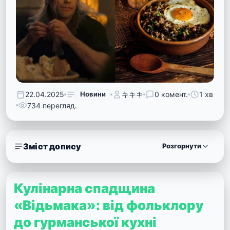
22.04.2025
Новини
キキキ
0 комент.
1 хв
734 перегляд.
Зміст допису
Розгорнути
Кулінарна спадщина
«Відьмака»: від фольклору
до гурманської кухні