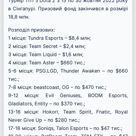
турнір TI11 з Dota 2 з 15 по 30 жовтня 2022 року
в Сінгапурі. Призовий фонд закінчився в розмірі
18,8 млн.
Розподіл призових:
1 місце: Tundra Esports – $8,4 млн;
2 місце: Team Secret – $2,4 млн;
3 місце: Team Liquid – $1,6 млн;
4 місце: Team Aster – $660 тис.;
5-6 місця: PSG.LGD, Thunder Awaken – по $660
тис.;
7-8 місця: beastcoast, OG – по $470 тис.;
9-12 місця: Evil Geniuses, BOOM Esports,
Gladiators, Entity – по $370 тис.;
13-16 місця: Hokori, Team Spirit, Fnatic, Royal
Never Give Up – по $280 тис.;
17-18 місця: Soniqs, Talon Esports – по $47 тис.;