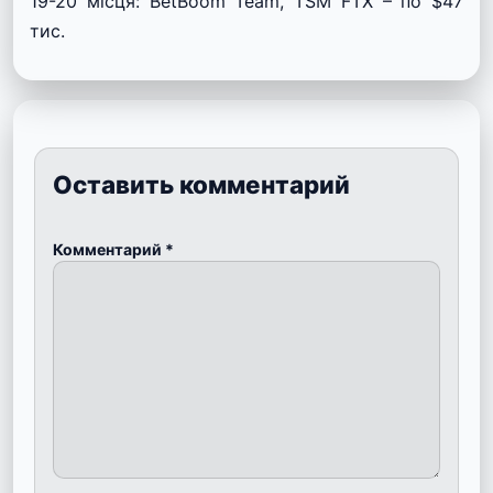
19-20 місця: BetBoom Team, TSM FTX – по $47
тис.
Оставить комментарий
Комментарий
*