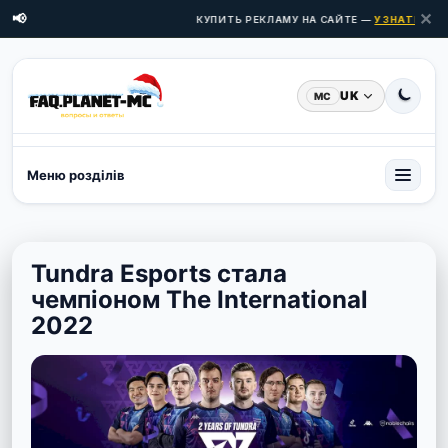
✕
📢
КУПИТЬ РЕКЛАМУ НА САЙТЕ —
УЗНАТЬ ЦЕНЫ
UK
MC
Меню розділів
Tundra Esports стала
чемпіоном The International
2022