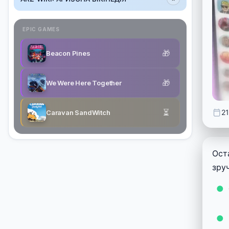
EPIC GAMES
🎁
Beacon Pines
🎁
We Were Here Together
⏳
21
Caravan SandWitch
Ост
зру