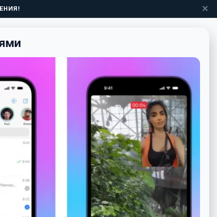
✕
ЕНИЯ!
іями