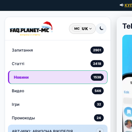
📢
КУ
Te
UK
MC
Запитання
2901
Статті
2418
Новини
1538
Видео
546
Ігри
32
Промокоды
24
ARZ-WIKI: АРИЗОНА ВІКІПЕДІЯ
⭐