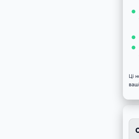
Ці 
ваші