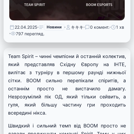
22.04.2025
Новини
キキキ
0 комент.
1 хв
797 перегляд.
Team Spirit – чинні чемпіони й останній колектив,
який представляв Східну Європу на ІНТЕ,
вилітає з турніру в першому раунді нижньої
сітки. BOOM сильно перепікали спіритів, а
останнім просто не вистачило дамагу.
Незрозумілий пік ОД, який тільки сейвить, а
гуля, який більшу частину гри проходить
всередині нікса.
Швидкий і сильний темп від BOOM просто не
давали продихнути команді Spirit. Тому у них