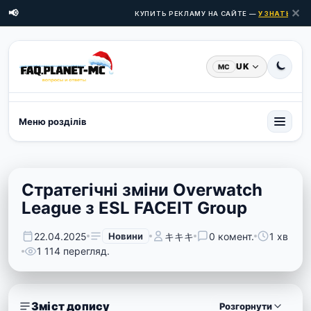
✕
📢
КУПИТЬ РЕКЛАМУ НА САЙТЕ —
УЗНАТЬ ЦЕНЫ
UK
MC
Меню розділів
Стратегічні зміни Overwatch
League з ESL FACEIT Group
22.04.2025
Новини
キキキ
0 комент.
1 хв
1 114 перегляд.
Зміст допису
Розгорнути