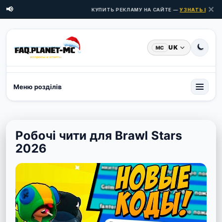
✕
📢
КУПИТЬ РЕКЛАМУ НА САЙТЕ —
УЗНАТЬ ЦЕНЫ З
UK
MC
Меню розділів
Робочі чити для Brawl Stars
2026