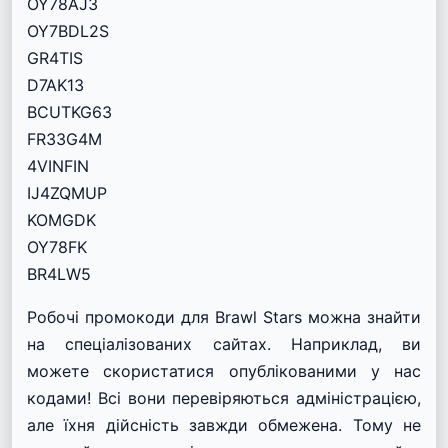
OY78AJ3
OY7BDL2S
GR4TIS
D7AK13
BCUTKG63
FR33G4M
4VINFIN
IJ4ZQMUP
KOMGDK
OY78FK
BR4LW5
Робочі промокоди для Brawl Stars можна знайти
на спеціалізованих сайтах. Наприклад, ви
можете скористатися опублікованими у нас
кодами! Всі вони перевіряються адміністрацією,
але їхня дійсність завжди обмежена. Тому не