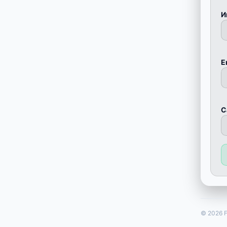
И
E
С
© 2026 