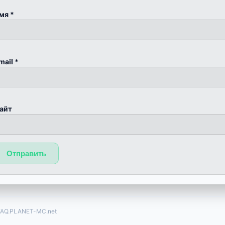
мя
*
mail
*
айт
FAQ.PLANET-MC.net