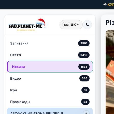
📢
КУ
Рі
UK
MC
Запитання
2901
Статті
2418
Новини
1538
Видео
546
Ігри
32
Промокоды
24
ARZ-WIKI: АРИЗОНА ВІКІПЕДІЯ
⭐