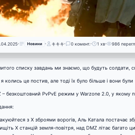
.04.2025
Новини
キキキ
0 комент.
1 хв
986 перегл
злитого списку завдань ми знаємо, що будуть солдати, с
 я колись це постив, але тоді їх було більше і вони були
 – безкоштовний PvPvE режим у Warzone 2.0, у якому п
дання:
вакуюйтеся з Х зброями ворогів, Аль Катала постачає зб
ищіть Х станцій земля-повітря, над DMZ літає багато ци