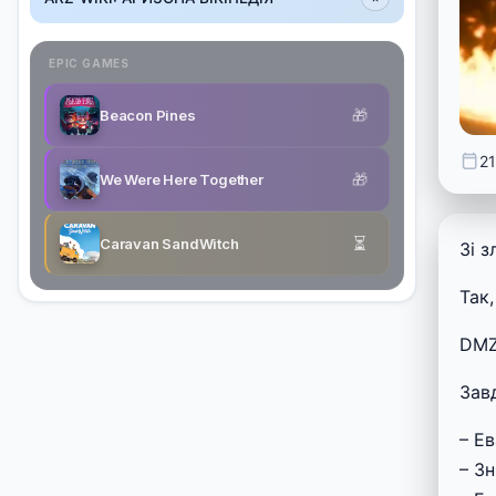
EPIC GAMES
🎁
Beacon Pines
21
🎁
We Were Here Together
⏳
Caravan SandWitch
Зі 
Так,
DMZ
Зав
– Е
– Зн