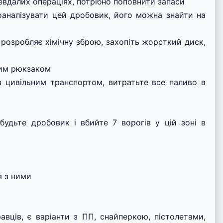
евдалих операціях, потрібно поповнити запаси
оаналізувати цей дробовик, його можна знайти на
 розробляє хімічну зброю, захопіть жорсткий диск,
ним рюкзаком
з цивільним транспортом, витратьте все паливо в
будьте дробовик і вбийте 7 ворогів у цій зоні в
я з ними
авців, є варіанти з ПП, снайперкою, пістолетами,