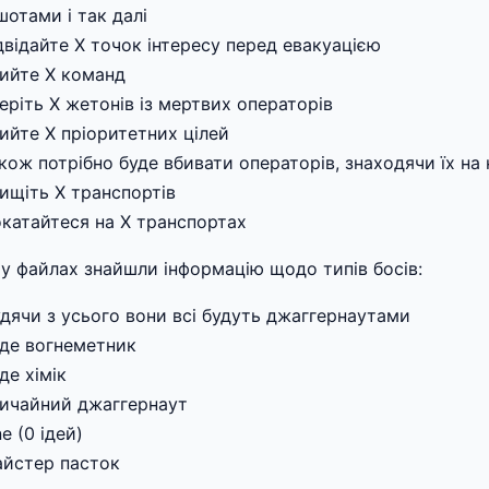
шотами і так далі
ідвідайте Х точок інтересу перед евакуацією
бийте Х команд
еріть Х жетонів із мертвих операторів
бийте Х пріоритетних цілей
акож потрібно буде вбивати операторів, знаходячи їх на
нищіть Х транспортів
окатайтеся на Х транспортах
 у файлах знайшли інформацію щодо типів босів:
удячи з усього вони всі будуть джаггернаутами
уде вогнеметник
де хімік
вичайний джаггернаут
ne (0 ідей)
айстер пасток