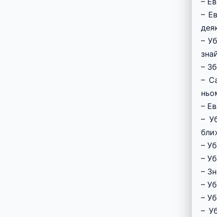
– Е
– Е
дея
– У
знай
– З
– С
ньо
– Е
– У
бли
– У
– У
– З
– Уб
– У
– У