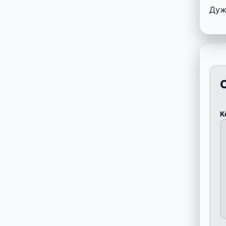
Дуж
К