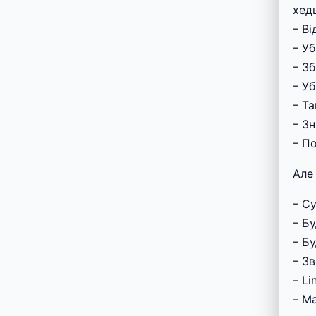
хед
– В
– У
– Зб
– У
– Т
– З
– П
Але
– С
– Б
– Бу
– З
– Li
– М