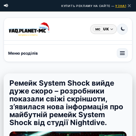
✕
📢
КУПИТЬ РЕКЛАМУ НА САЙТЕ —
УЗНАТЬ ЦЕН
UK
MC
Меню розділів
Ремейк System Shock вийде
дуже скоро – розробники
показали свіжі скріншоти,
з’явилася нова інформація про
майбутній ремейк System
Shock від студії Nightdive.