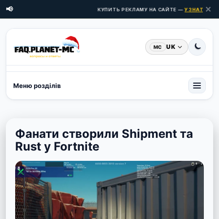
✕
📢
КУПИТЬ РЕКЛАМУ НА САЙТЕ —
УЗНАТЬ ЦЕН
UK
MC
Меню розділів
Фанати створили Shipment та
Rust у Fortnite