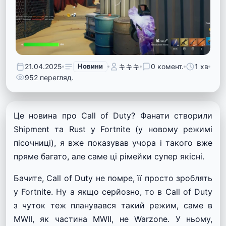
21.04.2025
Новини
キキキ
0 комент.
1 хв
952 перегляд.
Це новина про Call of Duty? Фанати створили
Shipment та Rust у Fortnite (у новому режимі
пісочниці), я вже показував учора і такого вже
пряме багато, але саме ці рімейки супер якісні.
Бачите, Call of Duty не помре, її просто зроблять
у Fortnite. Ну а якщо серйозно, то в Call of Duty
з чуток теж планувався такий режим, саме в
MWII, як частина MWII, не Warzone. У ньому,