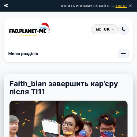
✕
📢
КУПИТЬ РЕКЛАМУ НА САЙТЕ —
УЗНАТЬ ЦЕН
UK
MC
Меню розділів
Faith_bian завершить кар’єру
після TI11