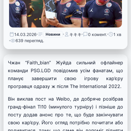
14.03.2026
Новини
キキキ
0 комент.
1 хв
639 перегляд.
Чжан “Faith_bian” Жуйда сильний офлайнер
команди PSG.LGD повідомив усім фанатам, що
планує завершити свою ігрову кар’єру
програвця одразу ж після The International 2022.
Він виклав пост на Weibo, де добряче розібрав
гранд-фінал TI10 (минулого турніру) і пізніше до
посту додав анонс про те, що буде закінчувати
свою кар’єру. Його огляд потрібно почитати або
подивитися, тому що саме він допоміг підняти