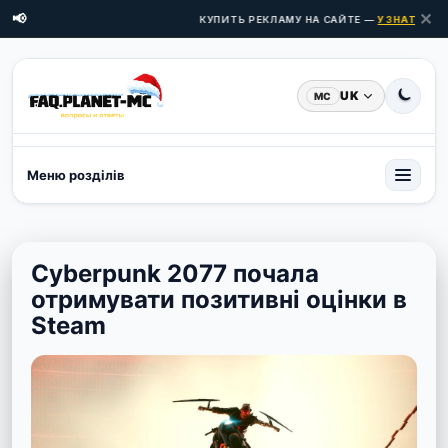
✕
📢
КУПИТЬ РЕКЛАМУ НА САЙТЕ —
УЗНАТЬ ЦЕН
UK
MC
Меню розділів
Cyberpunk 2077 почала
отримувати позитивні оцінки в
Steam