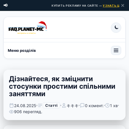
✕
📢
КУПИТЬ РЕКЛАМУ НА САЙТЕ —
УЗНАТЬ ЦЕНЫ ЗД
Меню розділів
Дізнайтеся, як зміцнити
стосунки простими спільними
заняттями
24.08.2025
Статті
キキキ
0 комент.
1 хв
906 перегляд.