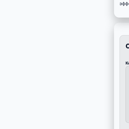
эфф
К