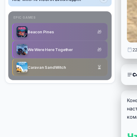
EPIC GAMES
🎁
Beacon Pines
🎁
We Were Here Together
2
⏳
Caravan SandWitch
С
Кон
нас
ком
Ч