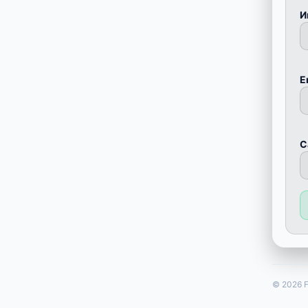
И
E
С
© 2026 