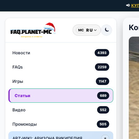
📢
КУ
Ко
RU
MC
Новости
4393
FAQs
2259
Игры
1147
Статьи
689
Видео
552
Промокоды
505
ARZ-WIKI: АРИЗОНА ВИКИПЕДИЯ
⭐