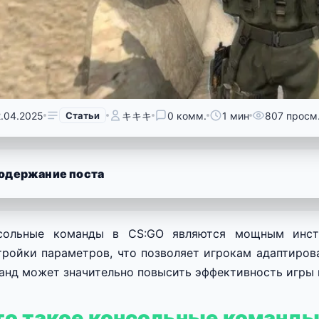
2.04.2025
Статьи
キキキ
0 комм.
1 мин
807 просм
одержание поста
сольные команды в CS:GO являются мощным инст
тройки параметров, что позволяет игрокам адаптиров
анд может значительно повысить эффективность игры и
то такое консольные команд