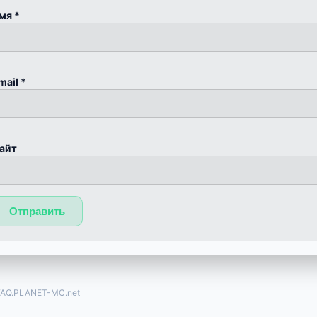
мя
*
mail
*
айт
FAQ.PLANET-MC.net