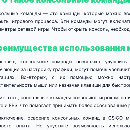
сольные команды — это команды, которые можно вво
екты игрового процесса. Эти команды могут включать
аметры сетевой игры. Чтобы открыть консоль, необход
реимущества использования 
первых, консольные команды позволяют улучшить 
ечающие за настройку графики, могут помочь увеличит
уациях. Во-вторых, с их помощью можно наст
ствительность мыши или назначая клавиши для быстрог
ме того, консольные команды позволяют игрокам пол
ге и FPS, что помогает принимать более обоснованные 
аключение, освоение консольных команд в CS:GO 
ового опыта. Не упустите возможность использ