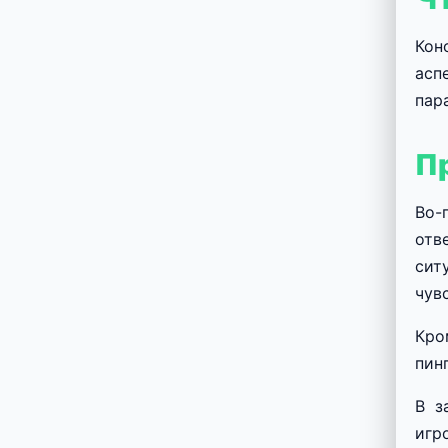
Кон
асп
пар
П
Во-
отв
сит
чув
Кро
пин
В з
игр