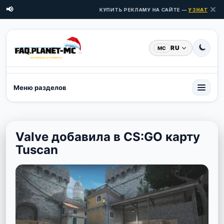
✕
📢
КУПИТЬ РЕКЛАМУ НА САЙТЕ —
УЗНАТЬ ЦЕНЫ
RU
MC
Меню разделов
Valve добавила в CS:GO карту
Tuscan