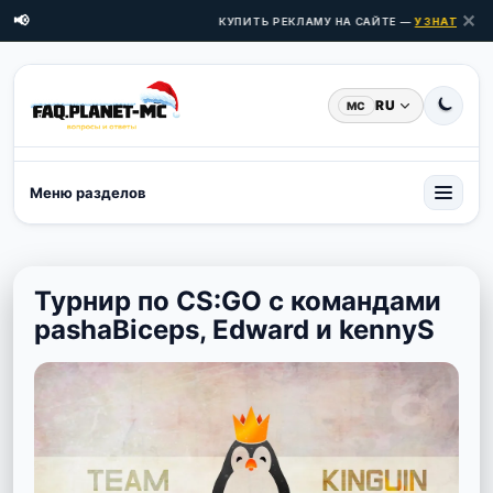
✕
📢
КУПИТЬ РЕКЛАМУ НА САЙТЕ —
УЗНАТЬ ЦЕНЫ
RU
MC
Меню разделов
Турнир по CS:GO с командами
pashaBiceps, Edward и kennyS