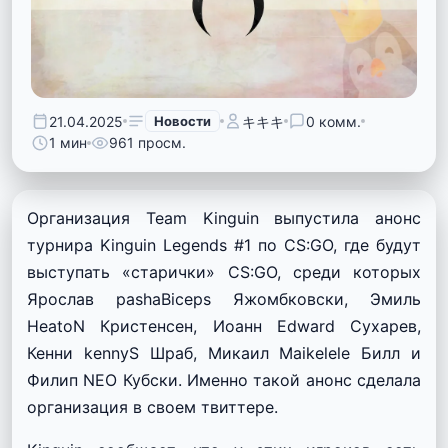
21.04.2025
Новости
キキキ
0 комм.
1 мин
961 просм.
Организация Team Kinguin выпустила анонс
турнира Kinguin Legends #1 по CS:GO, где будут
выступать «старички» CS:GO, среди которых
Ярослав pashaBiceps Яжомбковски, Эмиль
HeatoN Кристенсен, Иоанн Edward Сухарев,
Кенни kennyS Шраб, Микаил Maikelele Билл и
Филип NEO Кубски. Именно такой анонс сделала
организация в своем твиттере.