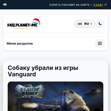
✕
📢
КУПИТЬ РЕКЛАМУ НА САЙТЕ —
УЗНАТЬ ЦЕН
RU
MC
Меню разделов
Собаку убрали из игры
Vanguard