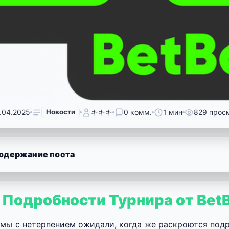
.04.2025
Новости
キキキ
0 комм.
1 мин
829 прос
одержание поста
 Подробности Турнира от Be
 мы с нетерпением ожидали, когда же раскроются подр