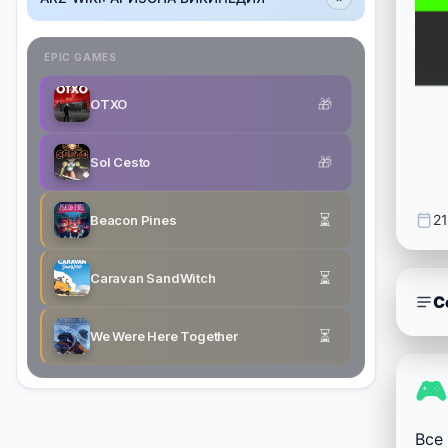
EPIC GAMES
🎁
OTXO
🎁
Sol Cesto
⏳
21
Beacon Pines
⏳
Caravan SandWitch
С
⏳
We Were Here Together

Все