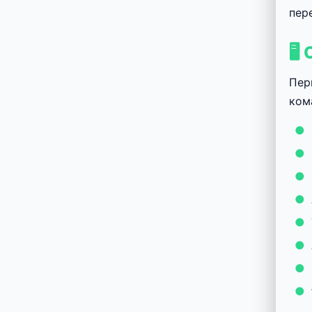
пер
🖥
Пер
ком