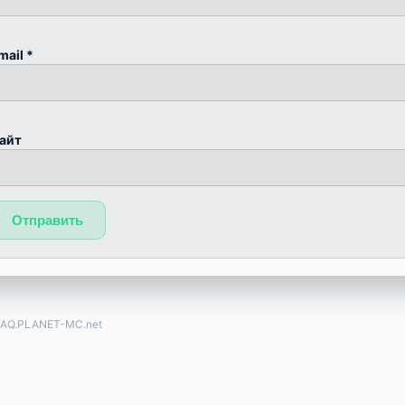
mail
*
айт
FAQ.PLANET-MC.net