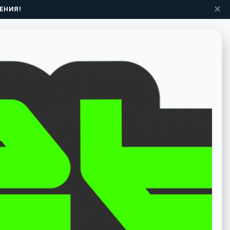
✕
ЕНИЯ!