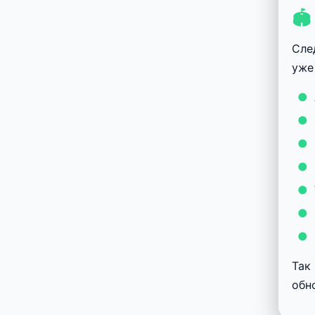
🏟
Сле
уже
Так
обн