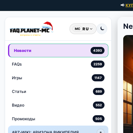
📢
КУ
Ne
RU
MC
Новости
4393
FAQs
2259
Игры
1147
Статьи
689
Видео
552
Промокоды
505
ARZ-WIKI: АРИЗОНА ВИКИПЕДИЯ
⭐