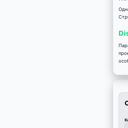
Одн
Стр
Di
Пар
про
осо
К