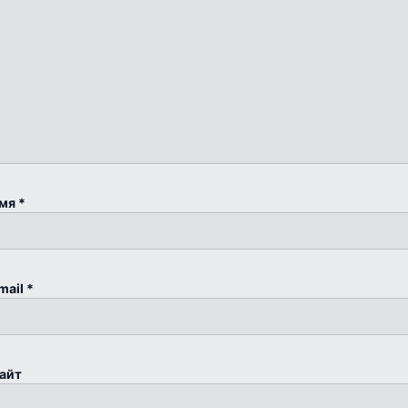
мя
*
mail
*
айт