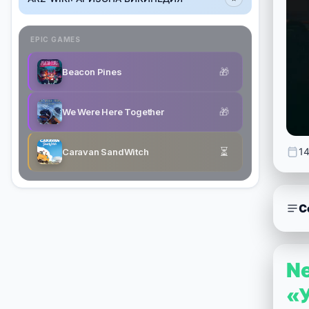
EPIC GAMES
🎁
Beacon Pines
🎁
We Were Here Together
⏳
1
Caravan SandWitch
С
N
«