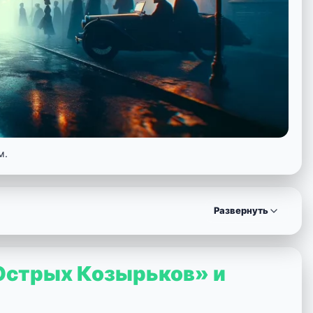
м.
Развернуть
«Острых Козырьков» и