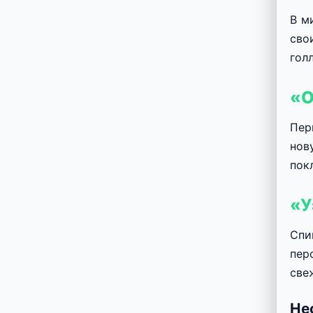
В м
сво
гол
«О
Пер
нов
пок
«У
Спи
пер
све
Не