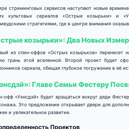
ире стриминговых сервисов наступают новые времена: 
их культовых сериалов «Острые козырьки» и «У
ливудскими стратегиями, где в центре внимания оказ
стрые козырьки»: Два Новых Изме
вый из спин-оффов «Острых козырьков» перенесет на
ую грань этой вселенной. Второй проект будет сф
лонников сериала, обещая глубокое погружение в её и
энсдэй»: Главе Семьи Фестеру Пос
н-офф «Уэнсдэй» будет вращаться вокруг дяди Фестера
сонажа. Это предложение открывает двери для дополн
жее и увлекательное развитие.
определенность Проектов