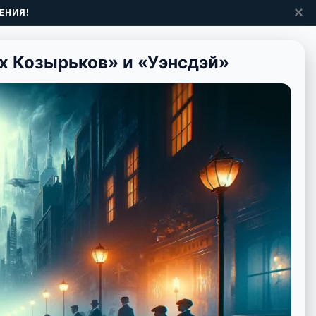
✕
ЕНИЯ!
ых Козырьков» и «Уэнсдэй»