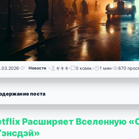
4.03.2026
Новости
キキキ
0 комм.
1 мин
670 прос
одержание поста
etflix Расширяет Вселенную 
Уэнсдэй»