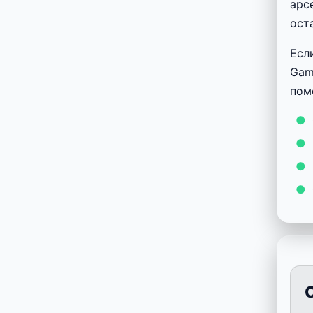
арс
ост
Есл
Gam
пом