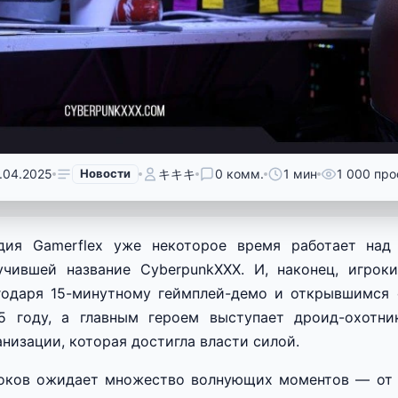
.04.2025
Новости
キキキ
0 комм.
1 мин
1 000 про
дия Gamerflex уже некоторое время работает над
учившей название CyberpunkXXX. И, наконец, игрок
годаря 15-минутному геймплей-демо и открывшимся 
5 году, а главным героем выступает дроид-охотн
анизации, которая достигла власти силой.
оков ожидает множество волнующих моментов — от н