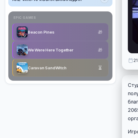
EPIC GAMES
🎁
Beacon Pines
🎁
We Were Here Together
21
⏳
Caravan SandWitch
Сту
пол
бла
206
орг
Игр