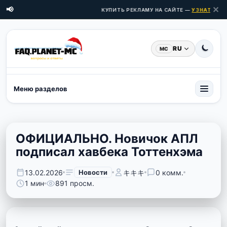
✕
📢
КУПИТЬ РЕКЛАМУ НА САЙТЕ —
УЗНАТЬ ЦЕН
RU
MC
Меню разделов
ОФИЦИАЛЬНО. Новичок АПЛ
подписал хавбека Тоттенхэма
13.02.2026
Новости
キキキ
0 комм.
1 мин
891 просм.