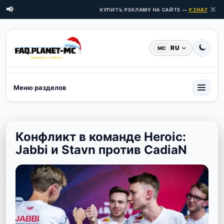
✕
📢
КУПИТЬ РЕКЛАМУ НА САЙТЕ —
УЗНАТЬ ЦЕНЫ
RU
MC
Меню разделов
Конфликт в команде Heroic:
Jabbi и Stavn против CadiaN