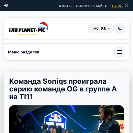
✕
📢
КУПИТЬ РЕКЛАМУ НА САЙТЕ —
УЗНАТЬ ЦЕН
RU
MC
Меню разделов
Команда Soniqs проиграла
серию команде OG в группе А
на TI11