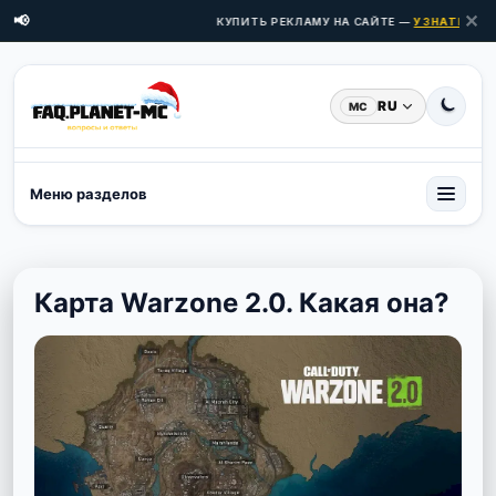
✕
📢
КУПИТЬ РЕКЛАМУ НА САЙТЕ —
УЗНАТЬ ЦЕНЫ
RU
MC
Меню разделов
Карта Warzone 2.0. Какая она?