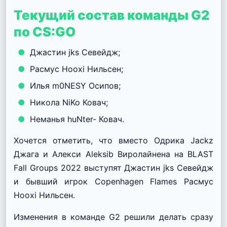
Текущий состав команды G2
по CS:GO
Джастин jks Севейдж;
Расмус Hooxi Нильсен;
Илья m0NESY Осипов;
Никола NiKo Ковач;
Неманья huNter- Ковач.
Хочется отметить, что вместо Одрика Jackz
Джага и Алекси Aleksib Виролайнена на BLAST
Fall Groups 2022 выступят Джастин jks Севейдж
и бывший игрок Copenhagen Flames Расмус
Hooxi Нильсен.
Изменения в команде G2 решили делать сразу