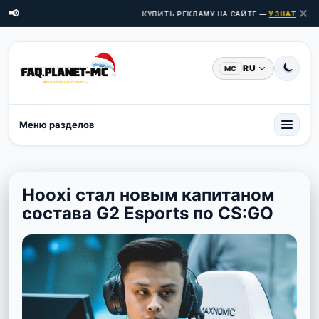
✕
📢
КУПИТЬ РЕКЛАМУ НА САЙТЕ —
УЗНАТЬ ЦЕНЫ
RU
MC
Меню разделов
Hooxi стал новым капитаном
состава G2 Esports по CS:GO