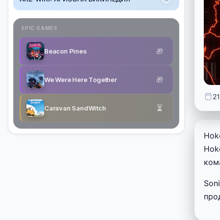
EPIC GAMES
🎁
Beacon Pines
🎁
We Were Here Together
21
⏳
Caravan SandWitch
Hoko
Hok
ком
Son
про