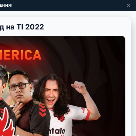
✕
ЕНИЯ!
 на Tl 2022