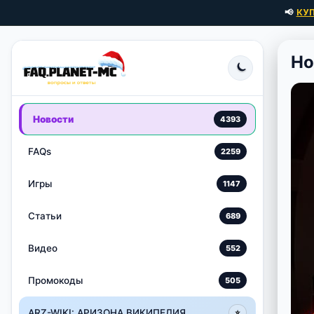
📢
КУ
Ho
Новости
4393
FAQs
2259
Игры
1147
Статьи
689
Видео
552
Промокоды
505
ARZ-WIKI: АРИЗОНА ВИКИПЕДИЯ
⭐