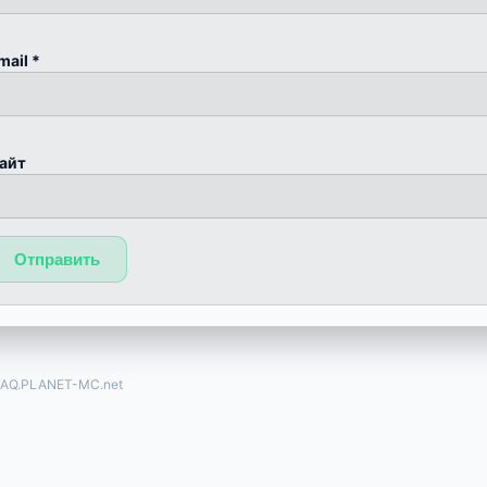
mail
*
айт
FAQ.PLANET-MC.net