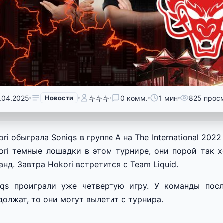
.04.2025
Новости
キキキ
0 комм.
1 мин
825 прос
ri обыграла Soniqs в группе А на The International 202
ori темные лошадки в этом турнире, они порой так 
анд. Завтра Hokori встретится с Team Liquid.
iqs проиграли уже четвертую игру. У команды пос
должат, то они могут вылетит с турнира.