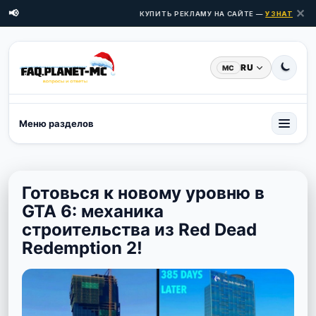
✕
📢
КУПИТЬ РЕКЛАМУ НА САЙТЕ —
УЗНАТЬ ЦЕНЫ
RU
MC
Меню разделов
Готовься к новому уровню в
GTA 6: механика
строительства из Red Dead
Redemption 2!