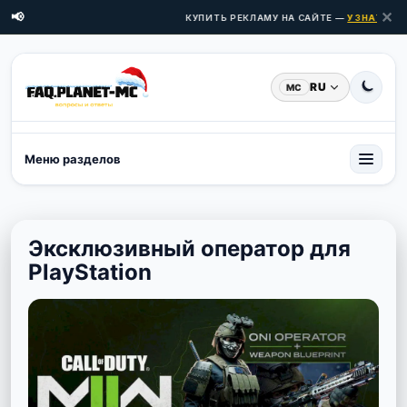
✕
📢
КУПИТЬ РЕКЛАМУ НА САЙТЕ —
УЗНАТЬ ЦЕН
RU
MC
Меню разделов
Эксклюзивный оператор для
PlayStation