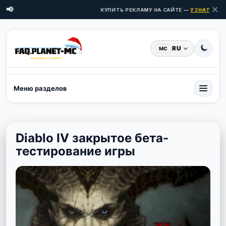
✕
📢
КУПИТЬ РЕКЛАМУ НА САЙТЕ —
УЗНАТЬ ЦЕН
RU
MC
Меню разделов
Diablo IV закрытое бета-
тестирование игры