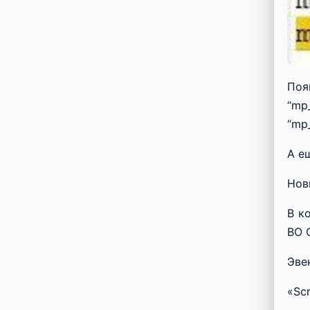
Поя
“mp
“mp
А е
Нов
В к
BO 
Эве
«Sc