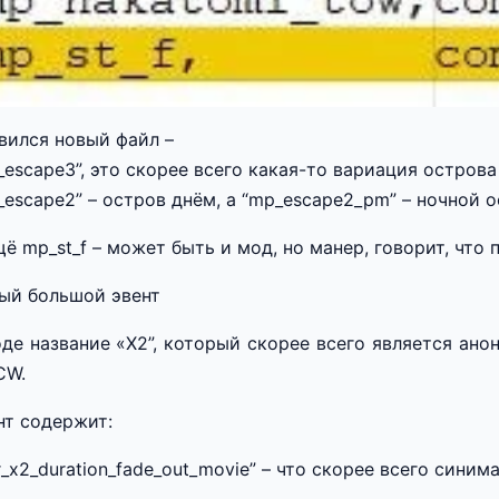
вился новый файл –
_escape3”, это скорее всего какая-то вариация остров
_escape2” – остров днём, а “mp_escape2_pm” – ночной о
щё mp_st_f – может быть и мод, но манер, говорит, что
ый большой эвент
оде название «X2”, который скорее всего является анонс
CW.
нт содержит:
r_x2_duration_fade_out_movie” – что скорее всего синим