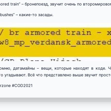
mored train” – бронепоезд, звучит очень по второмиров
bushes” – какие-то засады.
омню, датамайны – вещи, которые находят в коде. Ч
то угадывают. Всё что представлено выше звучит прост
rzone #COD2021