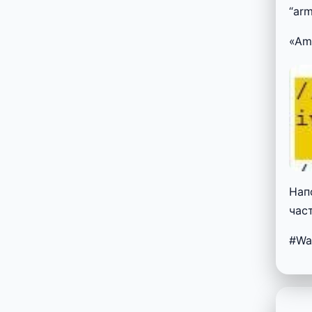
“ar
«Am
Нап
час
#Wa