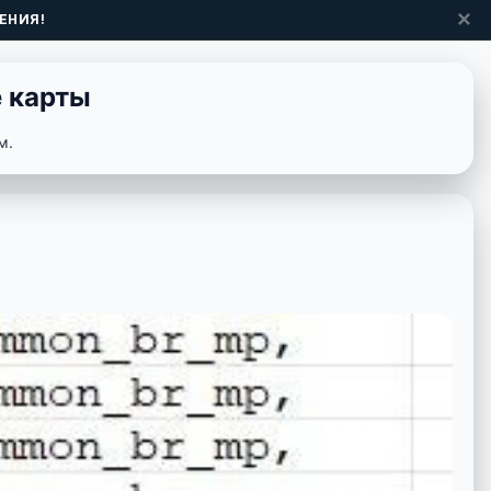
✕
ЕНИЯ!
 карты
м.