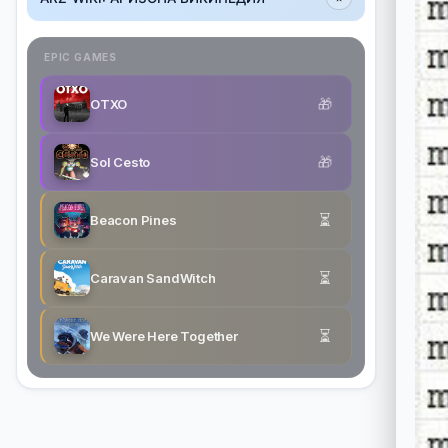
EPIC GAMES
🎁
OTXO
🎁
Sol Cesto
⏳
Beacon Pines
⏳
Caravan SandWitch
⏳
We Were Here Together