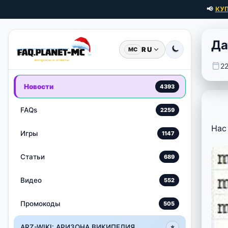
📢
КУ
Да
RU
MC
2
Новости
4393
FAQs
2259
Нас
Игры
1147
Статьи
689
Видео
552
Промокоды
505
ARZ-WIKI: АРИЗОНА ВИКИПЕДИЯ
⭐