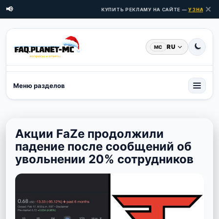
✕
📢
КУПИТЬ РЕКЛАМУ НА САЙТЕ —
УЗНАТЬ ЦЕ
RU
MC
Меню разделов
Акции FaZe продолжили
падение после сообщений об
увольнении 20% сотрудников