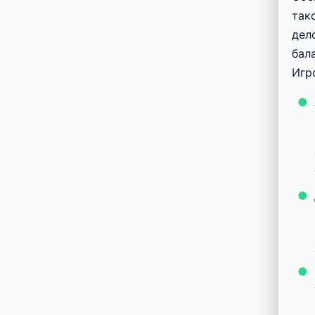
так
дел
бал
Игр