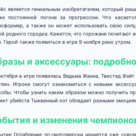
йс является гениальным изобретателем, который реш
же постоянной погоне за прогрессом. Что касаетс
нсформер, а также он может использовать свою силу,
ой родного городка. Кажется, что горожане почитают е
е. Герой также появиться в игре 9 ноября рано утром.
бразы и аксессуары: подробно
октября в игре появилась Ведьма Жанна, Твистед Фэйт 
тлин. Игроки смогут ознакомиться с новыми аксессу
собы. Чтобы узнать каким образом можно получить пре
ект убийств Тыквенный кот обладает разными эмоциям
обытия и изменения чемпионо
ытие Ограбление по-пилтоверски начнется уже совсе