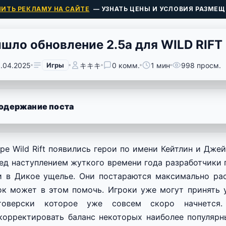
ПИТЬ РЕКЛАМУ НА САЙТЕ
— УЗНАТЬ ЦЕНЫ И УСЛОВИЯ РАЗМЕЩ
шло обновление 2.5а для WILD RIFT
9.04.2025
Игры
キキキ
0 комм.
1 мин
998 просм.
одержание поста
гре Wild Rift появились герои по имени Кейтлин и Дже
ед наступлением жуткого времени года разработчики 
и в Дикое ущелье. Они постараются максимально ра
ок может в этом помочь. Игроки уже могут принять 
товерски которое уже совсем скоро начнется.
корректировать баланс некоторых наиболее популяр