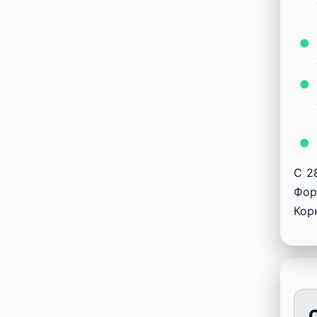
С 2
Фор
Кор