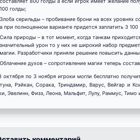
составляет 800 голды а если игрок имеет желание пол
100 голды;
Злоба серильды – пробивание брони на всех уровнях с
а при полноценном варианте придется заплатить 3 100 
Сила природы – в тот момент, когда танкам приходится
значительный урон то у них не широкий набор предме
магии. Разработчики приняли решение повысить данный
Облачение духов – сопротивление магии теперь состав
8 октября по 3 ноября игроки могли бесплатно получи
туна, Рэйкан, Сорака, Триндамир, Варус, Вейгар и К
ки, Эвелинн, Физз, Леона, Мальфит, Лулу, Раммус, Тимо 
Оставить комментарий