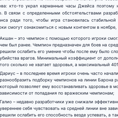
ова: кто-то украл карманные часы Джейса поэтому 
о. В связи с определенными обстоятельствами разра
анса ради того, чтобы игра становилась стабильной
оки смогут ознакомиться с новым контентом в ноябре, 
Акшан – это чемпион с помощью которого игроки смогл
чем был ранее. Чемпион предназначен для боев на сре
решили ослабить его умение чтобы после ему было сл
убийства врагов. Минимальный коэффициент от дополн
того сколько не хватает здоровья, а максимальный 40
Дариус – в последнее время игроки очень часто начал
разнообразить подборку чемпионов на линии Барона р
который позволяет ему восстанавливать здоровье в мо
зависимости от попадания по вражеским чемпионам;
Галио – недавно разработчики уже снижали эффективн
увереннее себя чувствовать на средней линии вне зав
решили ослабить его способность везде успевать, а т