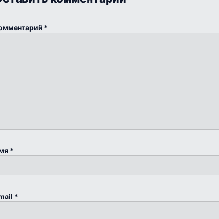
омментарий
*
мя
*
mail
*