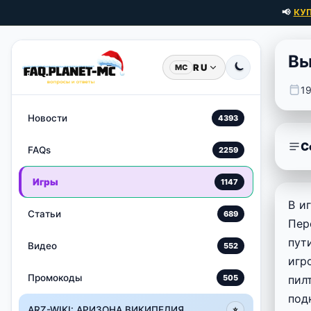
📢
КУ
Вы
RU
MC
1
Новости
4393
С
FAQs
2259
Игры
1147
В и
Статьи
689
Пер
пут
Видео
552
игр
Промокоды
505
пил
под
ARZ-WIKI: АРИЗОНА ВИКИПЕДИЯ
⭐