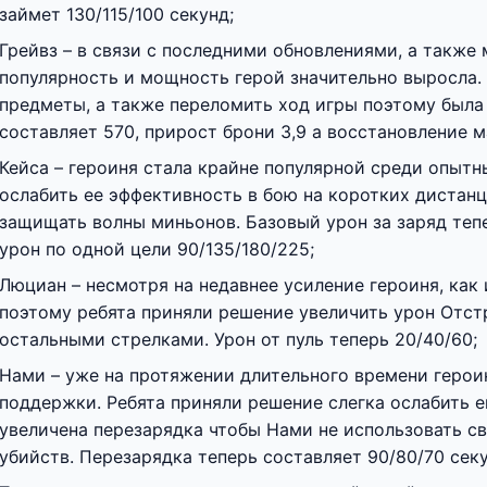
займет 130/115/100 секунд;
Грейвз – в связи с последними обновлениями, а такж
популярность и мощность герой значительно выросла.
предметы, а также переломить ход игры поэтому была 
составляет 570, прирост брони 3,9 а восстановление м
Кейса – героиня стала крайне популярной среди опытн
ослабить ее эффективность в бою на коротких дистанц
защищать волны миньонов. Базовый урон за заряд теп
урон по одной цели 90/135/180/225;
Люциан – несмотря на недавнее усиление героиня, как 
поэтому ребята приняли решение увеличить урон Отстр
остальными стрелками. Урон от пуль теперь 20/40/60;
Нами – уже на протяжении длительного времени герои
поддержки. Ребята приняли решение слегка ослабить е
увеличена перезарядка чтобы Нами не использовать св
убийств. Перезарядка теперь составляет 90/80/70 секу