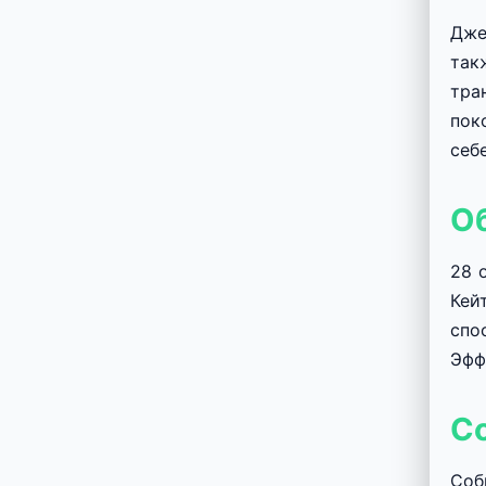
Дже
так
тра
пок
себ
О
28 
Кей
спо
Эфф
С
Соб