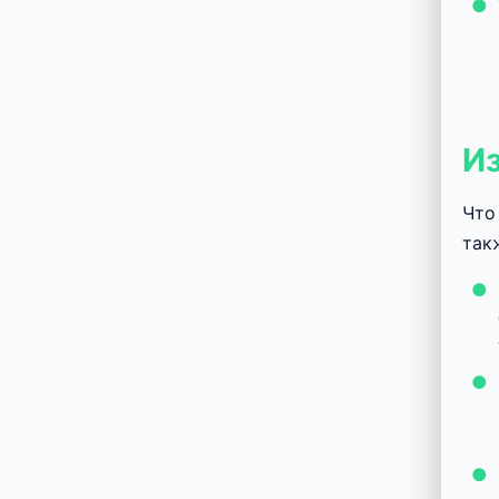
Из
Что
так