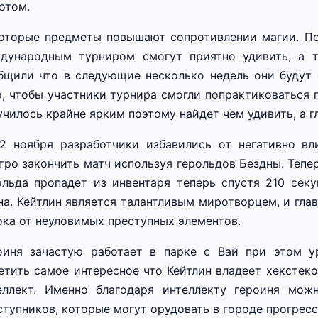
отом.
оторые предметы повышают сопротивлении магии. По
дународным турниром смогут приятно удивить, а т
бщили что в следующие несколько недель они будут 
о, чтобы участники турнира смогли попрактиковаться п
училось крайне ярким поэтому найдет чем удивить, а г
2 ноября разработчики избавились от негативно вл
тро закончить матч используя герольдов Бездны. Тепе
ольда пропадет из инвентаря теперь спустя 210 секу
на. Кейтлин является талантливым миротворцем, и гла
ока от неуловимых преступных элементов.
оиня зачастую работает в парке с Вай при этом у
етить самое интересное что Кейтлин владеет хекстек
еллект. Именно благодаря интеллекту героиня мож
ступников, которые могут орудовать в городе прогресса