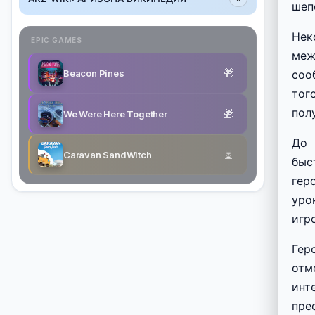
шеп
Нек
EPIC GAMES
меж
🎁
Beacon Pines
соо
тог
пол
🎁
We Were Here Together
До 
⏳
Caravan SandWitch
быс
гер
уро
игр
Гер
отм
инт
пре