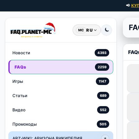
📢
КУ
FA
RU
MC
FAQ
Новости
4393
FAQs
2259
Игры
1147
Статьи
689
Видео
552
Промокоды
505
ARZ-WIKI: АРИЗОНА ВИКИПЕДИЯ
⭐