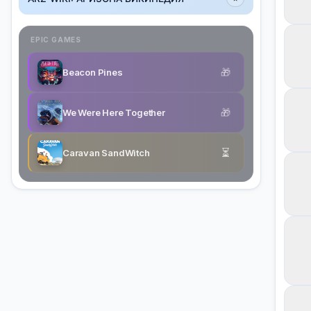
EPIC GAMES
🎁
Beacon Pines
🎁
We Were Here Together
⏳
Caravan SandWitch