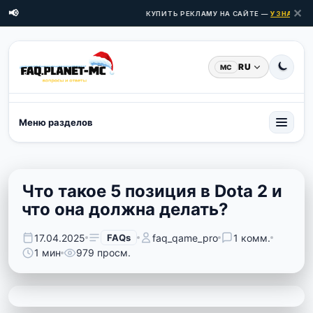
✕
📢
КУПИТЬ РЕКЛАМУ НА САЙТЕ —
УЗНАТЬ ЦЕ
RU
MC
Меню разделов
Что такое 5 позиция в Dota 2 и
что она должна делать?
17.04.2025
FAQs
faq_qame_pro
1 комм.
1 мин
979 просм.