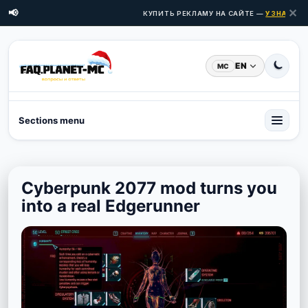
✕
📢
КУПИТЬ РЕКЛАМУ НА САЙТЕ —
УЗНАТЬ ЦЕ
EN
MC
Sections menu
Cyberpunk 2077 mod turns you
into a real Edgerunner