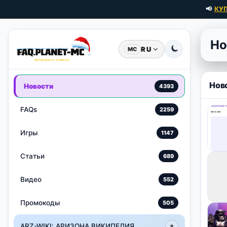
📢
КУ
Но
RU
MC
Нов
Новости
4393
FAQs
2259
Игры
1147
Статьи
689
Видео
552
Промокоды
505
ARZ-WIKI: АРИЗОНА ВИКИПЕДИЯ
⭐