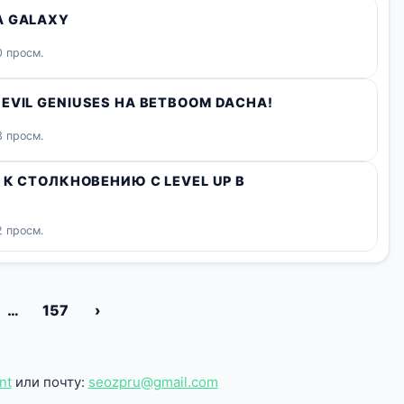
A GALAXY
 просм.
EVIL GENIUSES НА BETBOOM DACHA!
 просм.
 К СТОЛКНОВЕНИЮ С LEVEL UP В
 просм.
…
157
›
nt
или почту:
seozpru@gmail.com