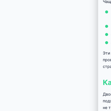
Чащ
Эти
про
стр
К
Дво
под
не 