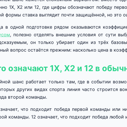
чно 1X, X2 или 12, где цифры обозначают победу перв
ой формы ставка выглядит почти защищённой, но это 
да в одной подготовке рядом оказываются коэффици
усом
, полезно отделять внешние условия от сути вы
дсказуемым, он только убирает один из трёх базовы
вный вопрос остаётся прежним: насколько цена в коэф
о означают 1X, X2 и 12 в обыч
йной шанс работает только там, где в событии возмо
оторых других видах спорта линия часто строится вок
еда второй команды.
означает, что подходит победа первой команды или ни
рой команды. 12 означает, что подходит победа любой и