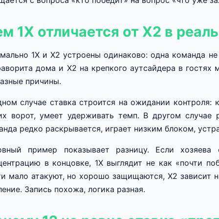
щается с вопроса «кто победит» на вопрос «что уже з
м 1X отличается от X2 в реал
мально 1X и X2 устроены одинаково: одна команда не 
фаворита дома и X2 на крепкого аутсайдера в гостях 
разные причины.
дном случае ставка строится на ожидании контроля: 
их ворот, умеет удерживать темп. В другом случае
анда редко раскрывается, играет низким блоком, устра
овный пример показывает разницу. Если хозяева
центрацию в концовке, 1X выглядит не как «почти поб
ти мало атакуют, но хорошо защищаются, X2 зависит н
ление. Запись похожа, логика разная.