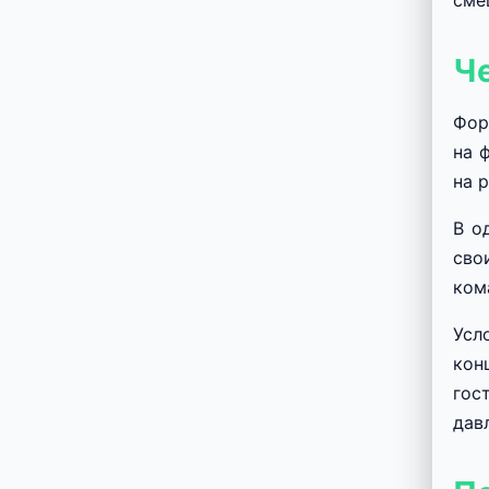
сме
Че
Фор
на 
на 
В о
сво
ком
Усл
кон
гос
дав