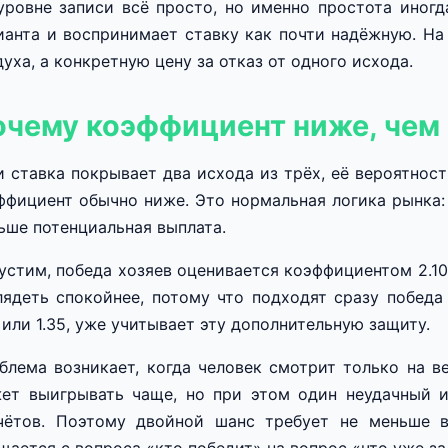
уровне записи всё просто, но именно простота иног
ианта и воспринимает ставку как почти надёжную. На 
духа, а конкретную цену за отказ от одного исхода.
очему коэффициент ниже, чем
и ставка покрывает два исхода из трёх, её вероятнос
ффициент обычно ниже. Это нормальная логика рынка:
ьше потенциальная выплата.
устим, победа хозяев оценивается коэффициентом 2.10,
лядеть спокойнее, потому что подходят сразу победа
8 или 1.35, уже учитывает эту дополнительную защиту.
блема возникает, когда человек смотрит только на в
ет выигрывать чаще, но при этом один неудачный и
чётов. Поэтому двойной шанс требует не меньше в