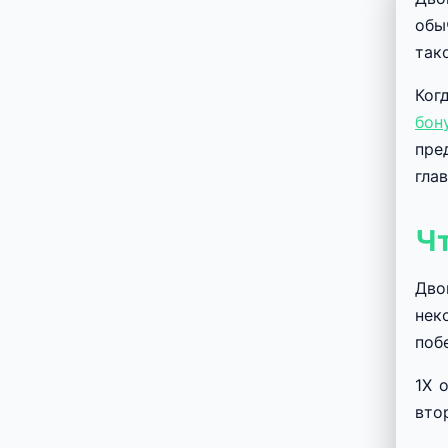
обы
так
Ког
бон
пре
гла
Чт
Дво
нек
поб
1X 
вто