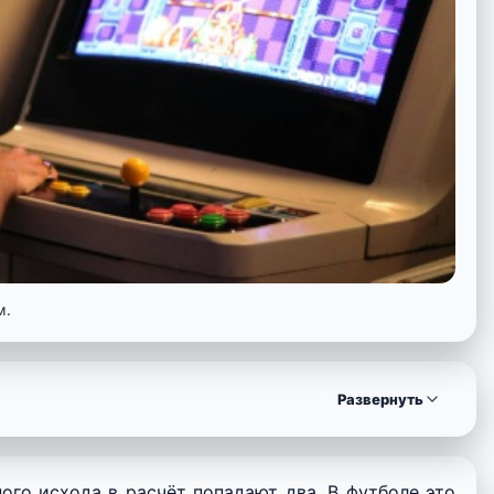
м.
Развернуть
го исхода в расчёт попадают два. В футболе это