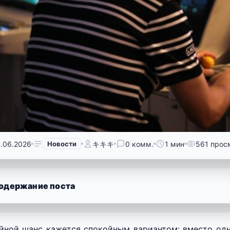
9.06.2026
Новости
キキキ
0 комм.
1 мин
561 прос
одержание поста
йной шанс кажется спокойным вариантом: вместо одно