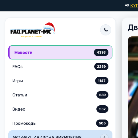
📢
КУ
Дв
Новости
4393
FAQs
2259
Игры
1147
Статьи
689
Видео
552
Промокоды
505
ARZ-WIKI: АРИЗОНА ВИКИПЕДИЯ
⭐