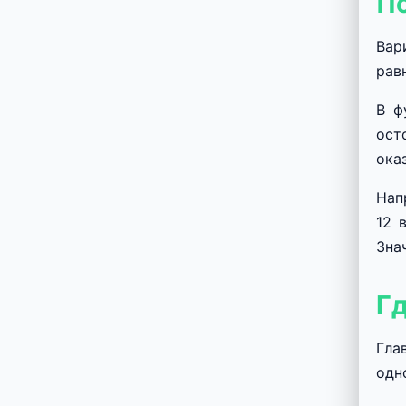
По
Вар
рав
В ф
ост
ока
Нап
12 
Зна
Г
Гла
одн