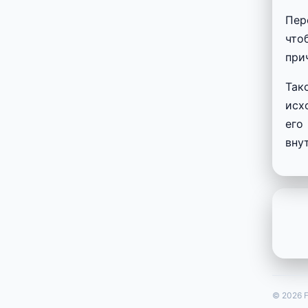
Пер
что
при
Так
исх
его
вну
© 2026 