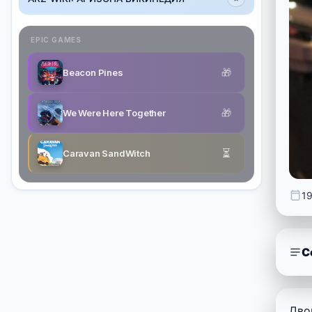
EPIC GAMES
🎁
Beacon Pines
🎁
We Were Here Together
⏳
Caravan SandWitch
1
С
Дво