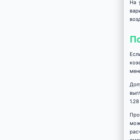
На 
вар
воз
П
Есл
коэ
мен
Доп
выг
1.2
Про
мож
рас