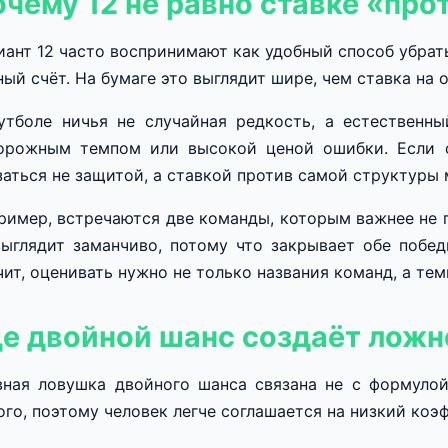
чему 12 не равно ставке «про
иант 12 часто воспринимают как удобный способ убрат
ный счёт. На бумаге это выглядит шире, чем ставка на о
утболе ничья не случайная редкость, а естественн
орожным темпом или высокой ценой ошибки. Если о
заться не защитой, а ставкой против самой структуры 
ример, встречаются две команды, которым важнее не п
выглядит заманчиво, потому что закрывает обе побед
чит, оценивать нужно не только названия команд, а тем
де двойной шанс создаёт ложн
вная ловушка двойного шанса связана не с формулой
ого, поэтому человек легче соглашается на низкий коэ